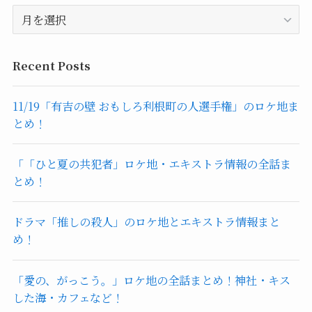
ア
リ
ー
ー
カ
イ
Recent Posts
ブ
11/19「有吉の壁 おもしろ利根町の人選手権」のロケ地ま
とめ！
「「ひと夏の共犯者」ロケ地・エキストラ情報の全話ま
とめ！
ドラマ「推しの殺人」のロケ地とエキストラ情報まと
め！
「愛の、がっこう。」ロケ地の全話まとめ！神社・キス
した海・カフェなど！