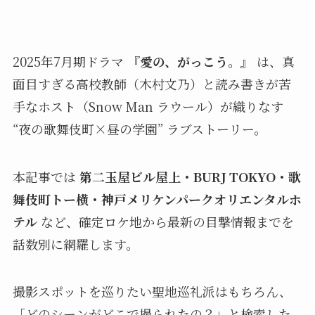
2025年7月期ドラマ
『愛の、がっこう。』
は、真
面目すぎる高校教師（木村文乃）と読み書きが苦
手なホスト（Snow Man ラウール）が織りなす
“夜の歌舞伎町×昼の学園” ラブストーリー。
本記事では
第二玉屋ビル屋上・BURJ TOKYO・歌
舞伎町トー横・神戸メリケンパークオリエンタルホ
テル
など、確定ロケ地から最新の目撃情報までを
話数別に網羅します。
撮影スポットを巡りたい聖地巡礼派はもちろん、
「どのシーンがどこで撮られたの？」と検索した