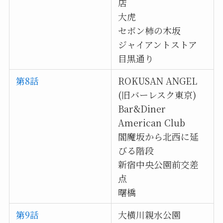
店
大虎
セボン柿の木坂
ジャイアントストア
目黒通り
第8話
ROKUSAN ANGEL
(旧バーレスク東京)
Bar&Diner
American Club
閻魔坂から北西に延
びる階段
新宿中央公園前交差
点
曙橋
第9話
大横川親水公園