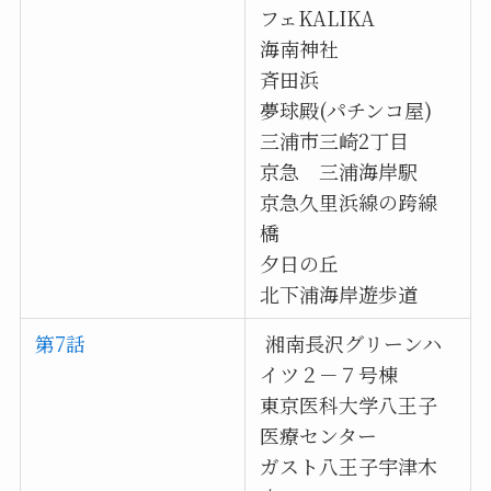
フェKALIKA
海南神社
斉田浜
夢球殿(パチンコ屋)
三浦市三崎2丁目
京急 三浦海岸駅
京急久里浜線の跨線
橋
夕日の丘
北下浦海岸遊歩道
第7話
湘南長沢グリーンハ
イツ２－７号棟
東京医科大学八王子
医療センター
ガスト八王子宇津木