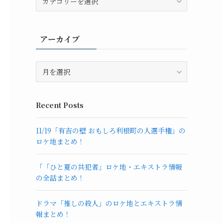
ケ
地
カ
アーカイブ
テ
ゴ
リ
ア
ー
ー
カ
イ
Recent Posts
ブ
11/19「有吉の壁 おもしろ利根町の人選手権」の
ロケ地まとめ！
「「ひと夏の共犯者」ロケ地・エキストラ情報
の全話まとめ！
ドラマ「推しの殺人」のロケ地とエキストラ情
報まとめ！