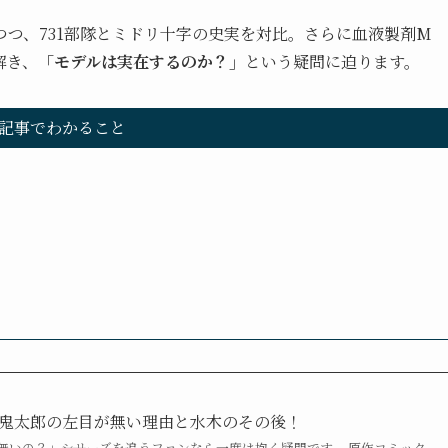
つ、731部隊とミドリ十字の史実を対比。さらに血液製剤M
解き、
「モデルは実在するのか？」
という疑問に迫ります。
記事でわかること
鬼太郎の左目が無い理由と水木のその後！
いの？」――シリーズを追うファンなら一度は抱く疑問です。 原作コミック