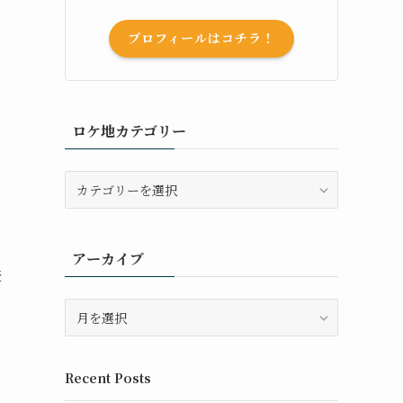
プロフィールはコチラ！
ロケ地カテゴリー
ロ
ケ
地
カ
アーカイブ
テ
登
ゴ
リ
ア
ー
ー
カ
イ
Recent Posts
ブ