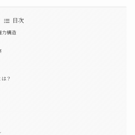
目次
権力構造
察
とは？
ル