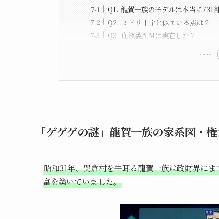
Q1. 龍賀一族のモデルは本当に731
Q2. ミドリ十字と似ている点は？
Q3. 血液製剤Mは実在した？
「ゲゲゲの謎」龍賀一族の家系図・権
昭和31年、哭倉村を牛耳る龍賀一族は政財界にま
富を築いていました。