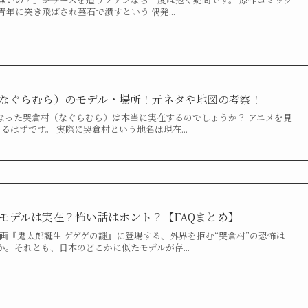
年に突き飛ばされ墓石で潰すという 偶発...
なぐらむら）のモデル・場所！元ネタや地図の考察！
なった哭倉村（なぐらむら）は本当に実在するのでしょうか？ アニメを見
るはずです。 実際に哭倉村という地名は現在...
モデルは実在？怖い話はホント？【FAQまとめ】
画『鬼太郎誕生 ゲゲゲの謎』に登場する、外界を拒む“哭倉村”の恐怖は
。それとも、日本のどこかに似たモデルが存...