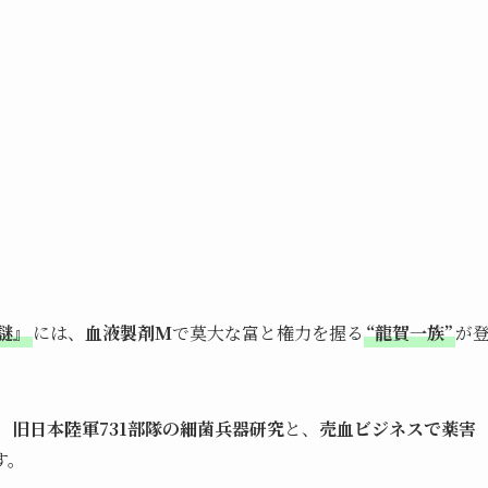
謎』
には、
血液製剤M
で莫大な富と権力を握る
“龍賀一族”
が
、
旧日本陸軍731部隊の細菌兵器研究
と、
売血ビジネスで薬害
す。