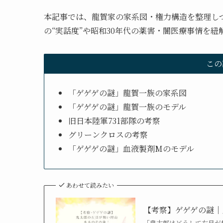
本記事では、龍賀家の家系図・権力構造を整理しつ
の“実話度”や昭和30年代の薬害・闇医療事情を紐
この
「ゲゲゲの謎」龍賀一族の家系図
「ゲゲゲの謎」龍賀一族のモデル
旧日本陸軍731部隊の考察
グリーンクロスの考察
「ゲゲゲの謎」血液製剤Mのモデル
あわせて読みたい
【考察】ゲゲゲの謎｜
「鬼太郎はどうして左目が無