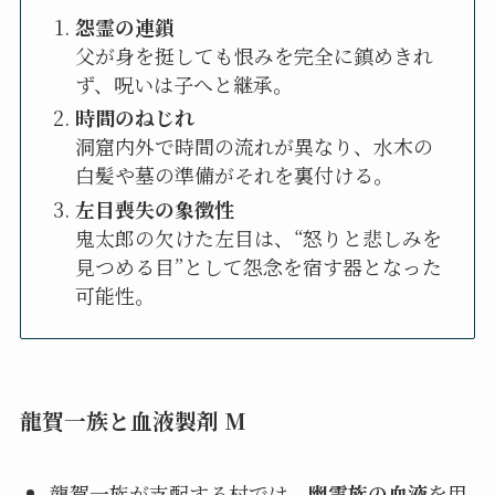
怨霊の連鎖
父が身を挺しても恨みを完全に鎮めきれ
ず、呪いは子へと継承。
時間のねじれ
洞窟内外で時間の流れが異なり、水木の
白髪や墓の準備がそれを裏付ける。
左目喪失の象徴性
鬼太郎の欠けた左目は、“怒りと悲しみを
見つめる目”として怨念を宿す器となった
可能性。
龍賀一族と血液製剤 M
龍賀一族が支配する村では、
幽霊族の血液
を用