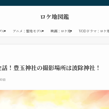
ロケ地図鑑
デル
アニメ：聖地モデル
映画：ロケ地
VODドラマ：ロケ
全話！豊玉神社の撮影場所は波除神社！
30日