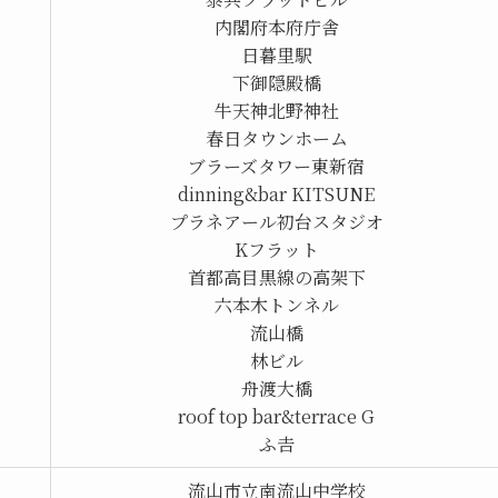
内閣府本府庁舎
日暮里駅
下御隠殿橋
牛天神北野神社
春日タウンホーム
ブラーズタワー東新宿
dinning&bar KITSUNE
プラネアール初台スタジオ
Kフラット
首都高目黒線の高架下
六本木トンネル
流山橋
林ビル
舟渡大橋
roof top bar&terrace G
ふ𠮷
流山市立南流山中学校