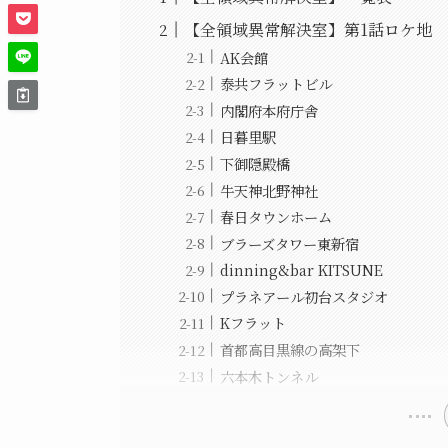
【全領域異常解決室】第1話ロケ地
AK会館
泰共フラットビル
内閣府本府庁舎
日暮里駅
下御隠殿橋
牛天神北野神社
春日タウンホーム
ブラーズタワー東新宿
dinning&bar KITSUNE
プラネアール初台スタジオ
Kフラット
首都高目黒線の高架下
六本木トンネル