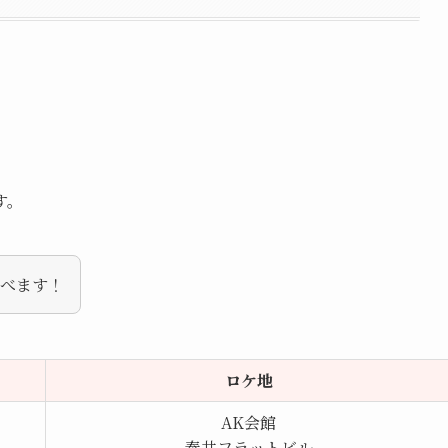
す。
飛べます！
ロケ地
AK会館
泰共フラットビル