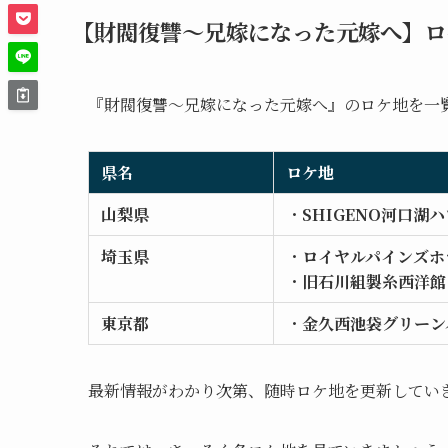
【財閥復讐～兄嫁になった元嫁へ】
ロ
『財閥復讐〜兄嫁になった元嫁へ』のロケ地を一
県名
ロケ地
山梨県
・
SHIGENO河口湖
埼玉県
・
ロイヤルパインズホ
・
旧石川組製糸西洋館
東京都
・
金久西池袋グリーン
最新情報がわかり次第、随時ロケ地を更新してい