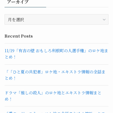
アーカイブ
テ
ゴ
ア
リ
ー
ー
カ
イ
Recent Posts
ブ
11/19「有吉の壁 おもしろ利根町の人選手権」のロケ地ま
とめ！
「「ひと夏の共犯者」ロケ地・エキストラ情報の全話ま
とめ！
ドラマ「推しの殺人」のロケ地とエキストラ情報まと
め！