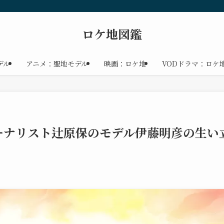
ロケ地図鑑
デル
アニメ：聖地モデル
映画：ロケ地
VODドラマ：ロケ
ーナリスト辻原保のモデル伊藤明彦の生い