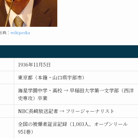
出典：
wikipedia
1936年11月5日
東京都（本籍・山口県宇部市）
海星学園中学・高校 → 早稲田大学第一文学部（西洋
史専攻）卒業
NBC長崎放送記者 → フリージャーナリスト
全国の被爆者証言記録（1,003人、オープンリール
951巻）