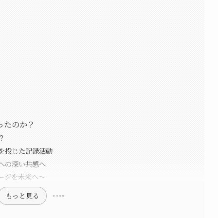
ったのか？
？
財を投じた記録活動
への深い共感へ
ージを未来へ〜
もっと見る