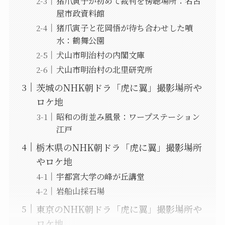
猪爪寅子が初めて裁判を傍聴場所：名古
屋市政資料館
猪爪寅子と花岡悟が待ち合わせした噴
水：鶴舞公園
犬山市明治村の内閣文庫
犬山市明治村の北里研究所
茨城のNHK朝ドラ「虎に翼」撮影場所や
ロケ地
昭和の街並み風景：ワープステーション
江戸
栃木県のNHK朝ドラ「虎に翼」撮影場所
やロケ地
宇都宮大学の峰が丘講堂
岩船山採石場
東京のNHK朝ドラ「虎に翼」撮影場所や
ロケ地