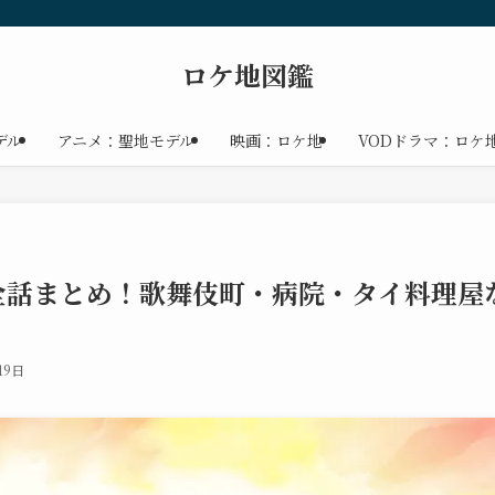
ロケ地図鑑
デル
アニメ：聖地モデル
映画：ロケ地
VODドラマ：ロケ
全話まとめ！歌舞伎町・病院・タイ料理屋
19日