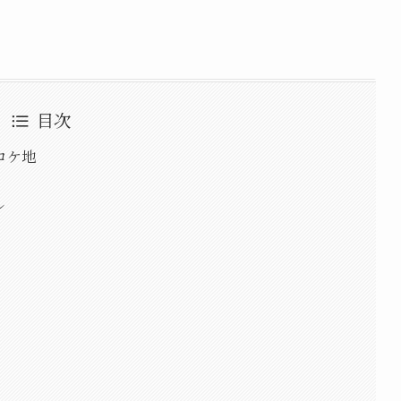
。
目次
ロケ地
ル