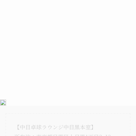
【中目卓球ラウンジ中目黒本室】