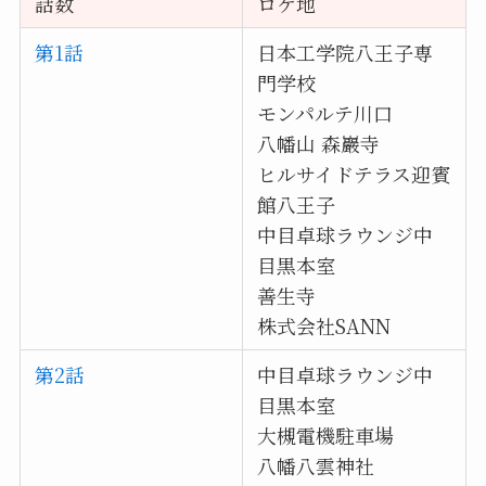
話数
ロケ地
第1話
日本工学院八王子専
門学校
モンパルテ川口
八幡山 森巖寺
ヒルサイドテラス迎賓
館八王子
中目卓球ラウンジ中
目黒本室
善生寺
株式会社SANN
第2話
中目卓球ラウンジ中
目黒本室
大槻電機駐車場
八幡八雲神社