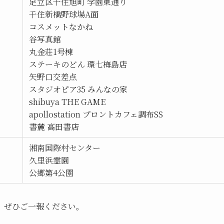
足立区千住旭町 学園東通り
千住新橋野球場A面
コスメットなかね
谷写真館
丸金荘1号棟
ステーキのどん 環七梅島店
矢野口交差点
スタジオピア35 みんなの家
shibuya THE GAME
apollostation プロントカフェ調布SS
書麓 高田書店
湘南国際村センター
久里浜霊園
公郷第4公園
、ぜひご一報ください。