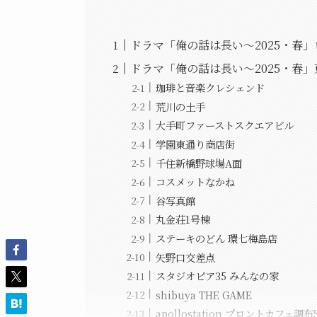
ドラマ「俺の話は長い～2025・春
ドラマ「俺の話は長い～2025・春
珈琲と音楽クレシェンド
荒川の土手
大手町ファーストスクエアビル
学園東通り商店街
千住新橋野球場A面
コスメットなかね
谷写真館
丸金荘1号棟
ステーキのどん 環七梅島店
矢野口交差点
スタジオピア35 みんなの家
shibuya THE GAME
apollostation プロントカフェ調布