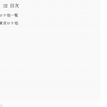
目次
」ロケ地一覧
」東京ロケ地
SS