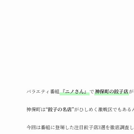
バラエティ番組
『ニノさん』
で
神保町の餃子店
が
神保町は
“餃子の名店”
がひしめく激戦区でもある
今回は番組に登場した注目餃子店3選を徹底調査