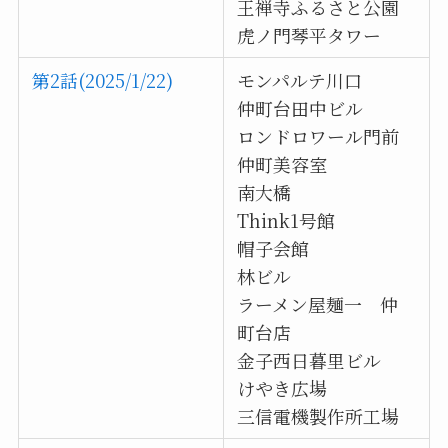
王禅寺ふるさと公園
虎ノ門琴平タワー
第2話(2025/1/22)
モンパルテ川口
仲町台田中ビル
ロンドロワール門前
仲町美容室
南大橋
Think1号館
帽子会館
林ビル
ラーメン屋麺一 仲
町台店
金子西日暮里ビル
けやき広場
三信電機製作所工場