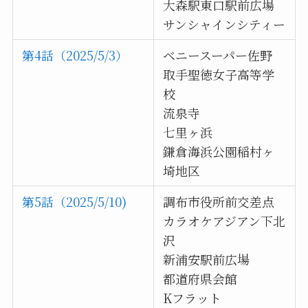
大森駅東口駅前広場
サンシャインシティー
第4話（2025/5/3）
ベニースーパー佐野
取手聖徳女子高等学
校
流泉寺
七里ヶ浜
鎌倉海浜公園稲村ヶ
埼地区
第5話（2025/5/10)
調布市役所前交差点
カラオケアジアン下北
沢
新浦安駅前広場
都道府県会館
Kフラット