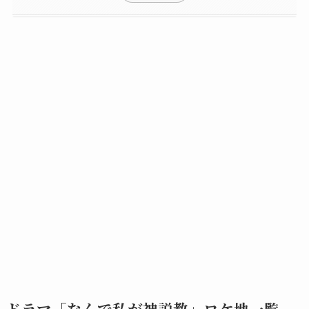
ドラマ「なんで私が神説教」ロケ地一覧