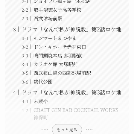
ジョイフル鶴ヶ島一本松店
取手聖徳女子高等学校
西武球場前駅
ドラマ「なんで私が神説教」第2話ロケ地
モンマートまつやま
ドン・キホーテ赤羽東口
鳴門鯛焼本店 赤羽駅前
カラオケ館 大塚駅前
西武狭山線の西部球場前駅
鶴代公園
ドラマ「なんで私が神説教」第3話ロケ地
未蔵や
CRAFT GIN BAR COCKTAIL WORKS
神保町
もっと見る