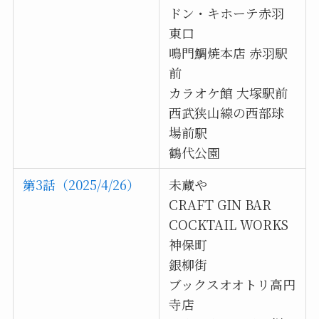
ドン・キホーテ赤羽
東口
鳴門鯛焼本店 赤羽駅
前
カラオケ館 大塚駅前
西武狭山線の西部球
場前駅
鶴代公園
第3話（2025/4/26）
未蔵や
CRAFT GIN BAR
COCKTAIL WORKS
神保町
銀柳街
ブックスオオトリ高円
寺店