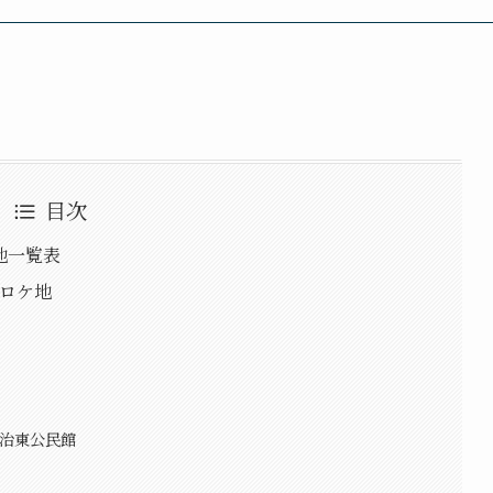
目次
地一覧表
話ロケ地
加治東公民館