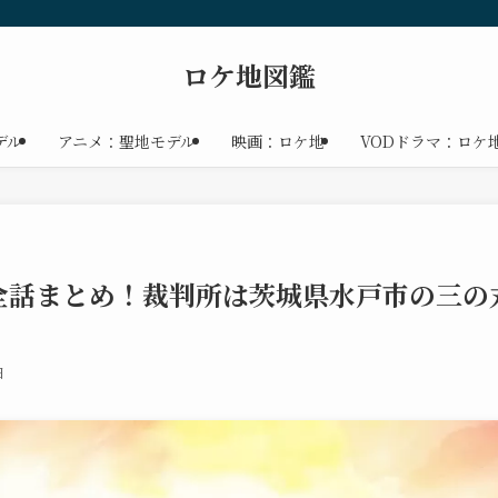
ロケ地図鑑
デル
アニメ：聖地モデル
映画：ロケ地
VODドラマ：ロケ
全話まとめ！裁判所は茨城県水戸市の三の
日