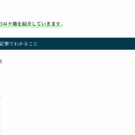
。
のロケ地を紹介していきます
。
記事でわかること
表
地
地
地
地
地
地