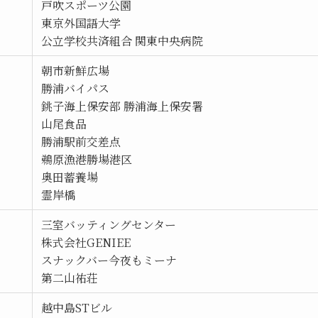
戸吹スポーツ公園
東京外国語大学
公立学校共済組合 関東中央病院
朝市新鮮広場
勝浦バイパス
銚子海上保安部 勝浦海上保安署
山尾食品
勝浦駅前交差点
鵜原漁港勝場港区
奥田蓄養場
霊岸橋
三室バッティングセンター
株式会社GENIEE
スナックバー今夜もミーナ
第二山祐荘
越中島STビル