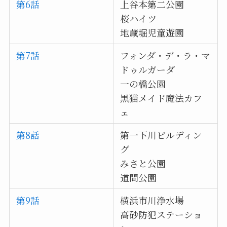
第6話
上谷本第二公園
桜ハイツ
地蔵堀児童遊園
第7話
フォンダ・デ・ラ・マ
ドゥルガーダ
一の橋公園
黒猫メイド魔法カフ
ェ
第8話
第一下川ビルディン
グ
みさと公園
道間公園
第9話
横浜市川浄水場
高砂防犯ステーショ