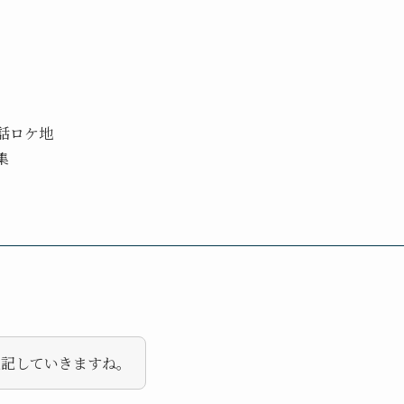
0話ロケ地
集
追記していきますね。