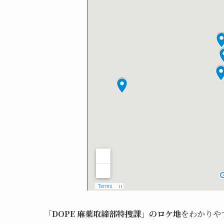
「DOPE 麻薬取締部特捜課」のロケ地
をわかりや