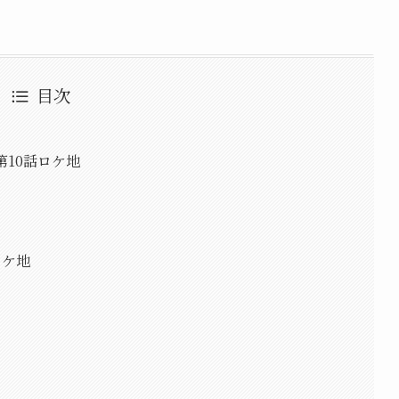
目次
第10話ロケ地
ロケ地