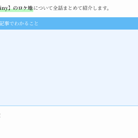
tiny】のロケ地
について全話まとめて紹介します。
記事でわかること
！