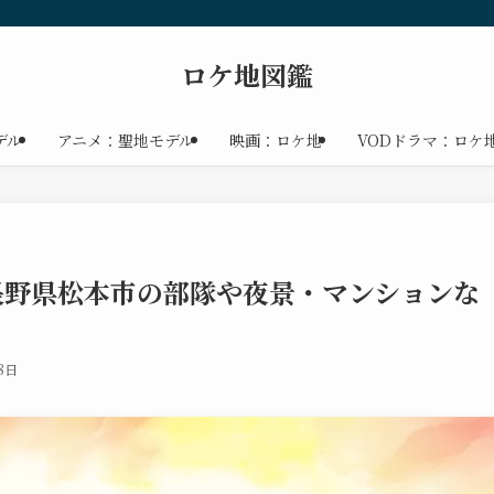
ロケ地図鑑
デル
アニメ：聖地モデル
映画：ロケ地
VODドラマ：ロケ
め！長野県松本市の部隊や夜景・マンションな
8日