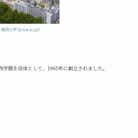
：
城西大学 (josai.ac.jp)
西学園を母体として、1965年に創立されました。