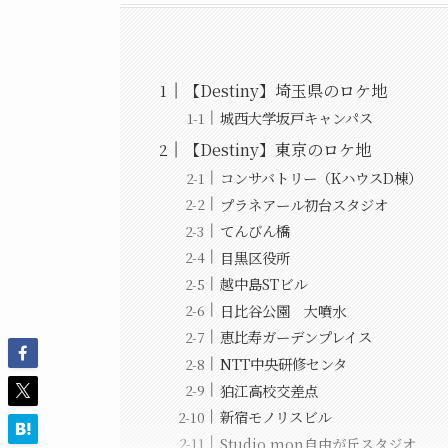
【Destiny】埼玉県のロケ地
城西大学坂戸キャンパス
【Destiny】東京のロケ地
コンサバトリー（KハウスD棟）
プラネアール初台スタジオ
てんびん橋
目黒区役所
越中島STビル
日比谷公園 大噴水
恵比寿ガーデンプレイス
NTT中央研修センタ
狛江高校交差点
新宿モノリスビル
Studio mon自由が丘スタジオ