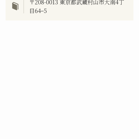
〒208-0013 東京都武蔵村山市大南4丁
目64ｰ5