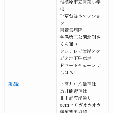
相模原市立青葉小学
校
千草台谷本マンショ
ン
東鷲宮病院
谷保第三公園北側さ
くら通り
フジテレビ湾岸スタ
ジオ地下駐車場
Ｆマートチェーン い
しはら店
第2話
下高井戸八幡神社
長井熊野神社
北下浦海岸通り
ecmユリガオカオカ
横須賀美術館