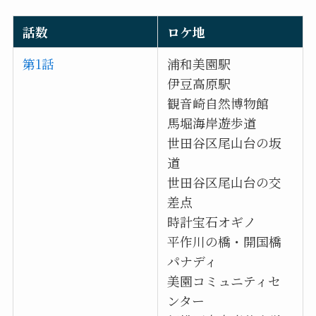
話数
ロケ地
第1話
浦和美園駅
伊豆高原駅
観音崎自然博物館
馬堀海岸遊歩道
世田谷区尾山台の坂
道
世田谷区尾山台の交
差点
時計宝石オギノ
平作川の橋・開国橋
パナディ
美園コミュニティセ
ンター