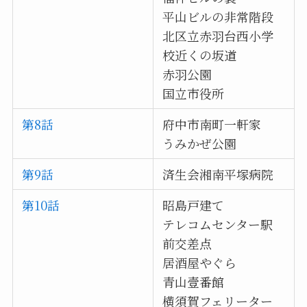
平山ビルの非常階段
北区立赤羽台西小学
校近くの坂道
赤羽公園
国立市役所
第8話
府中市南町一軒家
うみかぜ公園
第9話
済生会湘南平塚病院
第10話
昭島戸建て
テレコムセンター駅
前交差点
居酒屋やぐら
青山壹番館
横須賀フェリーター