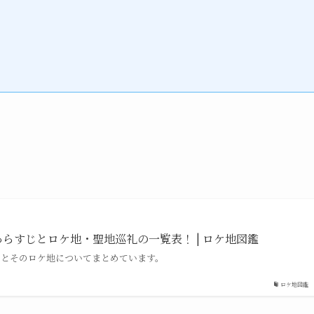
あらすじとロケ地・聖地巡礼の一覧表！ | ロケ地図鑑
ラマとそのロケ地についてまとめています。
ロケ地図鑑