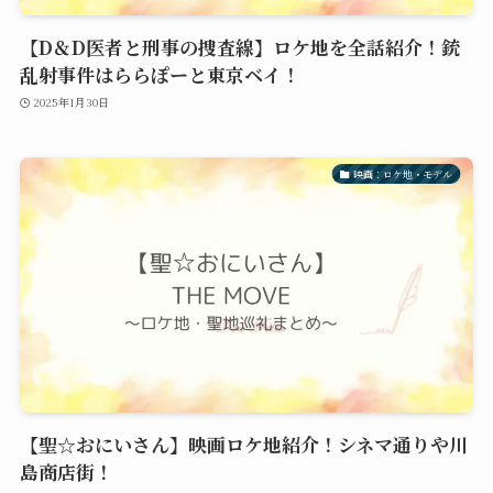
【D＆D医者と刑事の捜査線】ロケ地を全話紹介！銃
乱射事件はららぽーと東京ベイ！
2025年1月30日
映画：ロケ地・モデル
【聖☆おにいさん】映画ロケ地紹介！シネマ通りや川
島商店街！