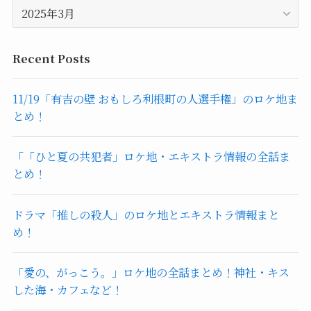
ア
リ
ー
ー
カ
イ
Recent Posts
ブ
11/19「有吉の壁 おもしろ利根町の人選手権」のロケ地ま
とめ！
「「ひと夏の共犯者」ロケ地・エキストラ情報の全話ま
とめ！
ドラマ「推しの殺人」のロケ地とエキストラ情報まと
め！
「愛の、がっこう。」ロケ地の全話まとめ！神社・キス
した海・カフェなど！