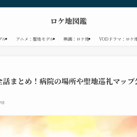
ロケ地図鑑
デル
アニメ：聖地モデル
映画：ロケ地
VODドラマ：ロケ
全話まとめ！病院の場所や聖地巡礼マップ
9日