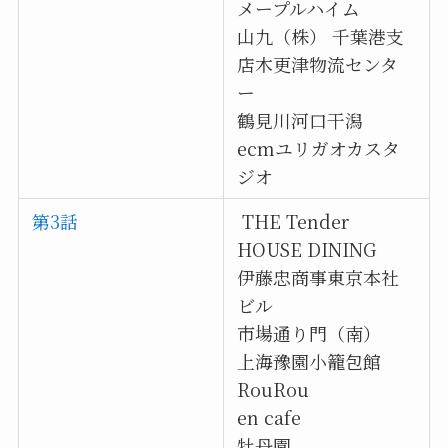
メープルハイム
山九（株） 千葉港支
店木更津物流センタ
ー
鶴見川河口干潟
ecmユリガオカスタ
ジオ
第3話
THE Tender
HOUSE DINING
伊藤忠商事東京本社
ビル
市場通り門（南）
上海豫園小籠包館
RouRou
en cafe
牡丹園