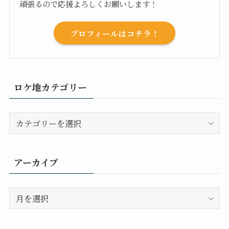
頑張るので応援よろしくお願いします！
プロフィールはコチラ！
ロケ地カテゴリー
ロ
ケ
地
カ
アーカイブ
テ
ゴ
ア
リ
ー
ー
カ