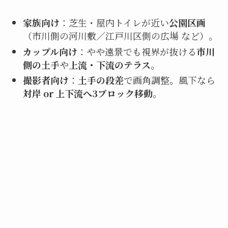
家族向け
：芝生・屋内トイレが近い
公園区画
（市川側の河川敷／江戸川区側の広場 など）。
カップル向け
：やや遠景でも視界が抜ける
市川
側の土手
や
上流・下流のテラス
。
撮影者向け
：
土手の段差
で画角調整。風下なら
対岸 or 上下流へ3ブロック移動
。