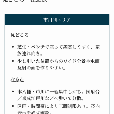
市川側エリア
見どころ
芝生・ベンチ
で座って鑑賞しやすく、
家
族連れ向き
。
少し引いた位置
からの
ワイド全景
や
水面
反射
の画を作りやすい。
注意点
本八幡・市川
に一極集中しがち。
国府台
／京成江戸川
などへ
歩いて分散
。
区画・時間帯により
三脚制限
あり。案内
表示を必ず確認。