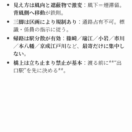
見え方は風向と遮蔽物で激変
：風下＝煙滞留。
背風側へ移動
が鉄則。
三脚は区画により規制あり
：通路占有不可。標
識・係員の指示に従う。
帰路は駅分散が有効
：
篠崎／瑞江／小岩／市川
／本八幡／京成江戸川
など、
最寄だけに集中し
ない
。
橋上は立ち止まり禁止が基本
：渡る前に**“出
口駅”を先に決める**。