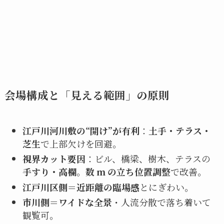
会場構成と「見える範囲」の原則
江戸川河川敷の“開け”が有利
：
土手・テラス・
芝生
で上部欠けを回避。
視界カット要因
：ビル、橋梁、樹木、テラスの
手すり・高欄
。
数 m の立ち位置調整
で改善。
江戸川区側
＝
近距離の臨場感
とにぎわい。
市川側
＝
ワイドな全景
・人流分散で落ち着いて
観覧可。