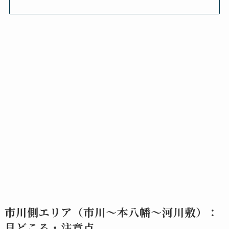
市川側エリア（市川〜本八幡〜河川敷）：
見どころ・注意点