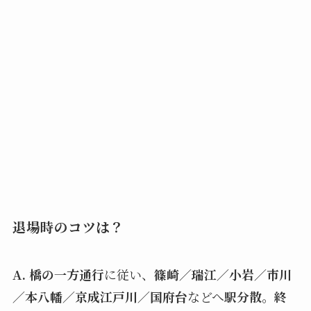
退場時のコツは？
A.
橋の一方通行
に従い、
篠崎／瑞江／小岩／市川
／本八幡／京成江戸川／国府台
などへ
駅分散
。
終