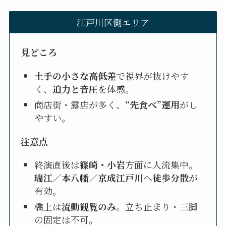
江戸川区側エリア
見どころ
土手の小さな高低差
で視界が抜けやす
く、
迫力と音圧
を体感。
商店街・露店が多く、
“先食べ”運用
がし
やすい。
注意点
終演直後は
篠崎・小岩
方面に人流集中。
瑞江／本八幡／京成江戸川
へ
徒歩分散
が
有効。
橋上は
流動観覧のみ
。立ち止まり・三脚
の固定は不可。