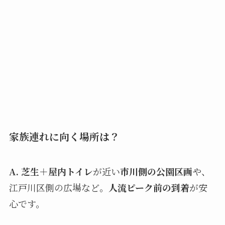
家族連れに向く場所は？
A.
芝生＋屋内トイレ
が近い
市川側の公園区画
や、
江戸川区側の広場など。
人流ピーク前の到着
が安
心です。