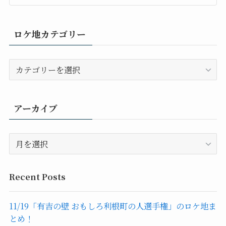
ロケ地カテゴリー
ロ
ケ
地
カ
アーカイブ
テ
ゴ
ア
リ
ー
ー
カ
イ
Recent Posts
ブ
11/19「有吉の壁 おもしろ利根町の人選手権」のロケ地ま
とめ！