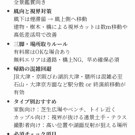
全景鑑賞向き
風向と視界対策
風下は煙滞留 → 風上側へ移動
建物・樹木・橋による視界カットは数m移動や
高低差活用で改善
三脚・場所取りルール
有料席はOKな場合あり
無料エリアは通路・橋上NG、早め確保必須
帰路の混雑回避
JR大津・京阪びわ湖浜大津・膳所は混雑必至
石山・大津京方面など駅分散 or 終演前移動が
有効
タイプ別おすすめ
家族向け：芝生広場やベンチ、トイレ近く
カップル向け：視界が抜ける遠景土手・テラス
撮影者向け：高い位置や湖面反射が狙える場所
必須チェック項目