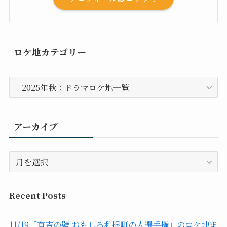
ロケ地カテゴリー
ロ
ケ
地
カ
アーカイブ
テ
ゴ
ア
リ
ー
ー
カ
イ
Recent Posts
ブ
11/19「有吉の壁 おもしろ利根町の人選手権」のロケ地ま